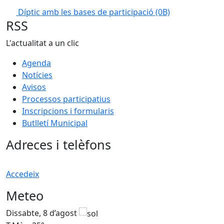
Díptic amb les bases de participació
(0B)
RSS
L'actualitat a un clic
Agenda
Notícies
Avisos
Processos participatius
Inscripcions i formularis
Butlletí Municipal
Adreces i telèfons
Accedeix
Meteo
Dissabte, 8 d’agost
D