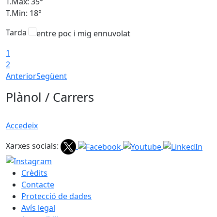
T.Màx: 35°
T
T.Min: 18°
T
Tarda
T
1
2
Anterior
Següent
Plànol / Carrers
Accedeix
Xarxes socials:
Crèdits
Contacte
Protecció de dades
Avís legal