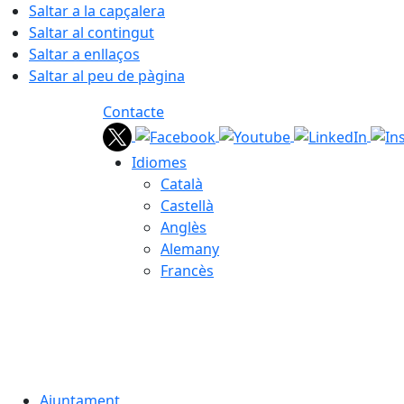
Saltar a la capçalera
Saltar al contingut
Saltar a enllaços
Saltar al peu de pàgina
Contacte
Idiomes
Català
Castellà
Anglès
Alemany
Francès
06.08.2026 | 21:21
Ajuntament