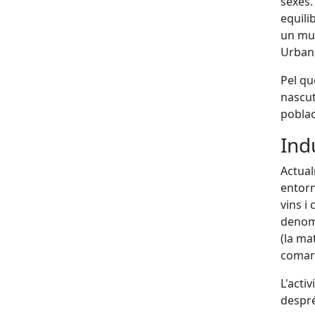
sexes.
equili
un mun
Urbani
Pel qu
nascut
poblac
Ind
Actual
entorn
vins i
denomi
(la ma
comarc
L'activ
despré