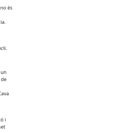
 no és
ia.
cli.
n un
 de
 Cava
ó i
set