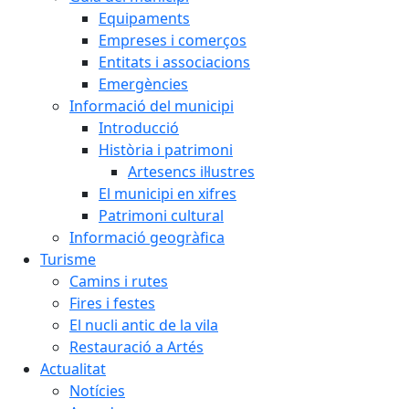
Equipaments
Empreses i comerços
Entitats i associacions
Emergències
Informació del municipi
Introducció
Història i patrimoni
Artesencs il·lustres
El municipi en xifres
Patrimoni cultural
Informació geogràfica
Turisme
Camins i rutes
Fires i festes
El nucli antic de la vila
Restauració a Artés
Actualitat
Notícies