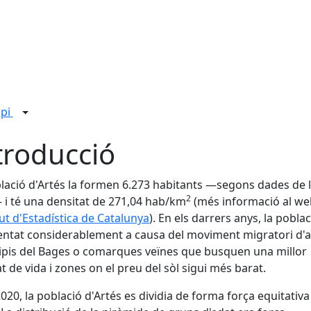
ipi
troducció
lació d'Artés la formen 6.273 habitants —segons dades de l
2
i té una densitat de 271,04 hab/km
(més informació al we
tut d'Estadística de Catalunya
). En els darrers anys, la pobla
tat considerablement a causa del moviment migratori d'a
pis del Bages o comarques veïnes que busquen una millor
at de vida i zones on el preu del sòl sigui més barat.
2020, la població d'Artés es dividia de forma força equitativa