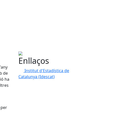
Enllaços
'any
Institut d'Estadística de
b de
Catalunya (Idescat)
ció ha
ltres
 per