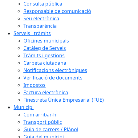
Consulta pública
Responsable de comunicació
Seu electrònica
Transparència
Serveis i tràmits
Oficines municipals
Catàleg de Serveis
Tràmits i gestions
Carpeta ciutadana
Notificacions electròniques
Verificació de documents
Impostos
Factura electrònica
Finestreta Única Empresarial (FUE)
Municipi
Com arribar-hi
Transport públic
Guia de carrers / Plànol
Guia del municipi