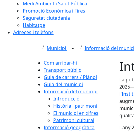
Medi Ambient i Salut Pública
Promoció Econòmica i Fires
Seguretat ciutadania
Habitatge
Adreces i telèfons
Municipi
Informació del munic
In
Com arribar-hi
Transport públic
Guia de carrers / Plànol
La pob
Guia del municipi
2025— 
Informació del municipi
l'
Insti
Introducció
augmen
Història i patrimoni
munici
El municipi en xifres
qualit
Patrimoni cultural
Informació geogràfica
L'any 