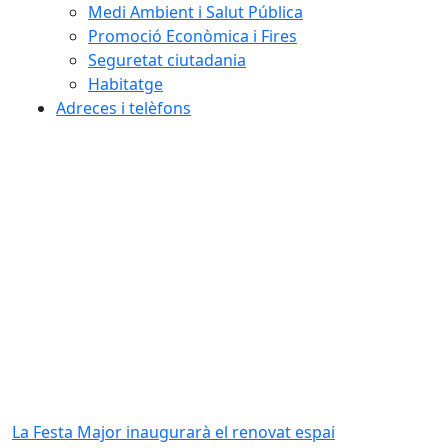
Medi Ambient i Salut Pública
Promoció Econòmica i Fires
Seguretat ciutadania
Habitatge
Adreces i telèfons
La Festa Major inaugurarà el renovat espai
Piscines m