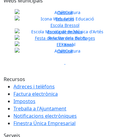
Webs Municipals
Cultura
Educació
Escola Bressol
Previous
Next
Escola de música
Festa de la Verema del Bages
El Kanal
Cultura
Previous
Next
Recursos
Adreces i telèfons
Factura electrònica
Impostos
Treballa a l'Ajuntament
Notificacions electròniques
Finestra Única Empresarial
Serveis