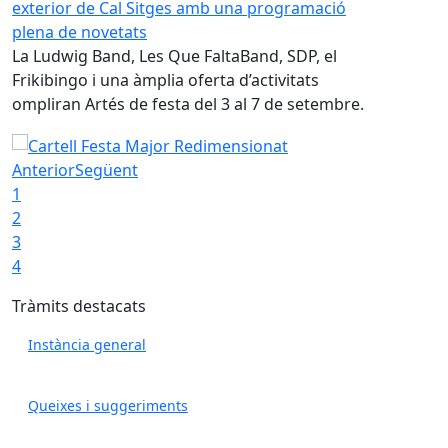
exterior de Cal Sitges amb una programació
El proper di
plena de novetats
temporada 
La Ludwig Band, Les Que FaltaBand, SDP, el
informació 
ió
Frikibingo i una àmplia oferta d’activitats
abonaments
a
ompliran Artés de festa del 3 al 7 de setembre.
Piscines m
La Festa Major inaugurarà el renovat espai exterior de C
stica Municipal (POUM)
Anterior
Següent
1
2
3
4
Tràmits destacats
Instància general
Queixes i suggeriments