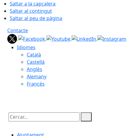
Saltar a la capçalera
Saltar al contingut
Saltar al peu de pàgina
Contacte
Idiomes
Català
Castellà
Anglès
Alemany
Francès
07.08.2026 | 15:50
Cercar:
Ajuntament