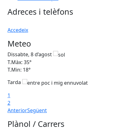
Adreces i telèfons
Accedeix
Meteo
Dissabte, 8 d’agost
Di
T.Màx: 35°
T.M
T.Min: 18°
T.M
Tarda
Ta
1
2
Anterior
Següent
Plànol / Carrers