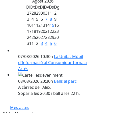
Agost 2026
Dl
Dt
Dc
Dj
Dv
Ds
Dg
27
28
29
30
31
1
2
3
4
5
6
7
8
9
10
11
12
13
14
15
16
17
18
19
20
21
22
23
24
25
26
27
28
29
30
31
1
2
3
4
5
6
07/08/2026 10:30h
La Unitat Mòbil
d'Informació al Consumidor torna a
Artés
08/08/2026 20:30h
Balls al parc
A càrrec de l'Alex.
Sopar a les 20:30 i ball a les 22 h.
Més actes