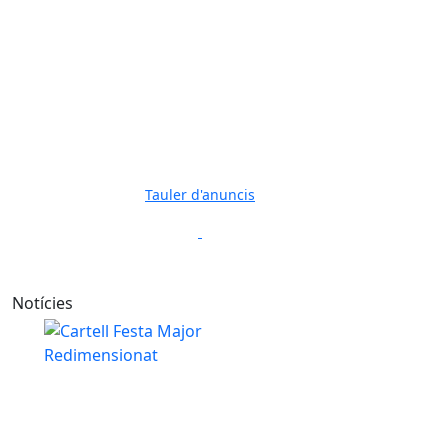
Tauler d'anuncis
Previous
Next
Notícies
La Festa Major inaugurarà el renovat espai exterior d