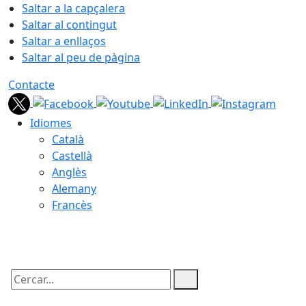
Saltar a la capçalera
Saltar al contingut
Saltar a enllaços
Saltar al peu de pàgina
Contacte
Idiomes
Català
Castellà
Anglès
Alemany
Francès
06.08.2026 | 10:07
Cercar: