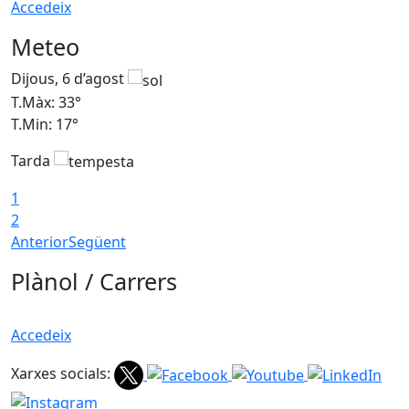
Accedeix
Meteo
Dijous, 6 d’agost
D
T.Màx: 33°
T
T.Min: 17°
T
Tarda
T
1
2
Anterior
Següent
Plànol / Carrers
Accedeix
Xarxes socials: