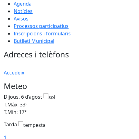
Agenda
Notícies
Avisos
Processos participatius
Inscripcions i formularis
Butlletí Municipal
Adreces i telèfons
Accedeix
Meteo
Dijous, 6 d’agost
D
T.Màx: 33°
T
T.Min: 17°
T
Tarda
T
1