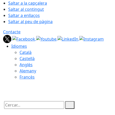
Saltar a la capçalera
Saltar al contingut
Saltar a enllaços
Saltar al peu de pàgina
Contacte
Idiomes
Català
Castellà
Anglès
Alemany
Francès
06.08.2026 | 05:22
Cercar: