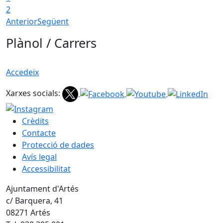
2
Anterior
Següent
Plànol / Carrers
Accedeix
Xarxes socials:
Crèdits
Contacte
Protecció de dades
Avís legal
Accessibilitat
Ajuntament d'Artés
c/ Barquera, 41
08271 Artés