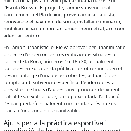
millora de la pista de vòlei platja situada darrere de
l'Escola Bressol. El projecte, també subvencionat
parcialment pel Pla de xoc, preveu ampliar la pista,
renovar-ne el paviment de sorra, instal·lar il·luminació,
mobiliari urbà i un nou tancament perimetral, així com
adequar l'entorn.
En l'àmbit urbanístic, el Ple va aprovar per unanimitat el
projecte d'enderroc de tres edificacions situades al
carrer de la Roca, números 16, 18 i 20, actualment
ubicades en zona verda pública. Les obres inclouen el
desamiantatge d'una de les cobertes, actuació que
compta amb subvenció específica. L'enderroc està
previst entre finals d'aquest any i principis del vinent.
L'alcalde va explicar que, un cop executada l'actuació,
l'espai quedarà inicialment com a solar, atès que es
tracta d'una zona no urbanitzable.
Ajuts per a la pràctica esportiva i