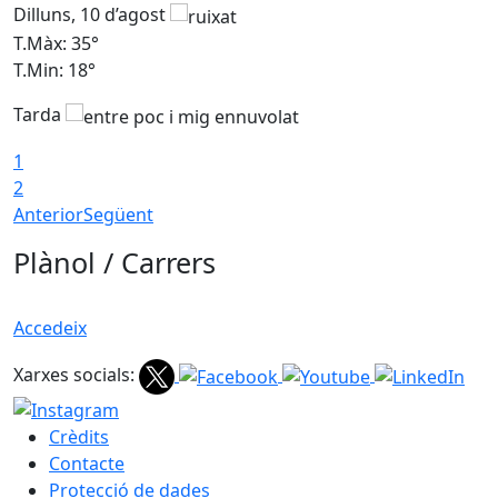
Dilluns, 10 d’agost
D
T.Màx: 35°
T
T.Min: 18°
T
Tarda
T
1
2
Anterior
Següent
Plànol / Carrers
Accedeix
Xarxes socials:
Crèdits
Contacte
Protecció de dades