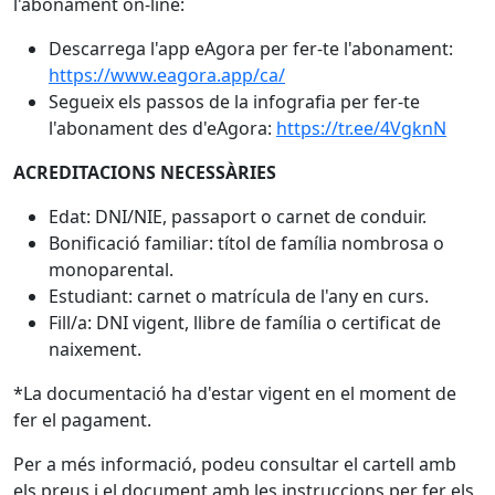
l'abonament on-line:
Descarrega l'app eAgora per fer-te l'abonament:
https://www.eagora.app/ca/
Segueix els passos de la infografia per fer-te
l'abonament des d'eAgora:
https://tr.ee/4VgknN
ACREDITACIONS NECESSÀRIES
Edat: DNI/NIE, passaport o carnet de conduir.
Bonificació familiar: títol de família nombrosa o
monoparental.
Estudiant: carnet o matrícula de l'any en curs.
Fill/a: DNI vigent, llibre de família o certificat de
naixement.
*La documentació ha d'estar vigent en el moment de
fer el pagament.
Per a més informació, podeu consultar el cartell amb
els preus i el document amb les instruccions per fer els