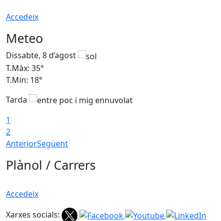
Accedeix
Meteo
Dissabte, 8 d’agost
D
T.Màx: 35°
T
T.Min: 18°
T
Tarda
T
1
2
Anterior
Següent
Plànol / Carrers
Accedeix
Xarxes socials: