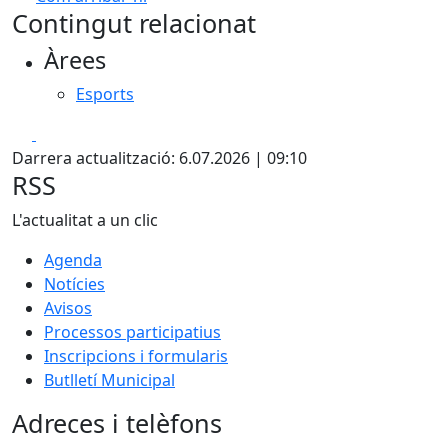
Leaflet
| ©
OpenStreetMap
contributors
Contingut relacionat
+
Àrees
−
Esports
Facebook
X
Darrera actualització: 6.07.2026 | 09:10
RSS
L'actualitat a un clic
Agenda
Notícies
Avisos
Processos participatius
Inscripcions i formularis
Butlletí Municipal
Adreces i telèfons