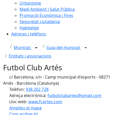
Urbanisme
Medi Ambient i Salut Pública
Promoció Econòmica i Fires
Seguretat ciutadania
Habitatge
Adreces i telèfons
Municipi
Guia del municipi
Entitats i associacions
Futbol Club Artés
c/ Barcelona, s/n - Camp municipal d'esports - 08271
Artés - Barcelona (Catalunya)
Telèfon:
938 202 728
Adreça electrònica:
futbolclubartes@gmail.com
Lloc web:
www.fcartes.com
Amplieu el mapa
Com arribar-hi