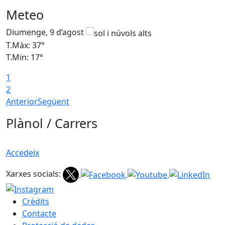
Meteo
Diumenge, 9 d’agost
D
T.Màx: 37°
T
T.Min: 17°
T
1
T
2
Anterior
Següent
Plànol / Carrers
Accedeix
Xarxes socials:
Crèdits
Contacte