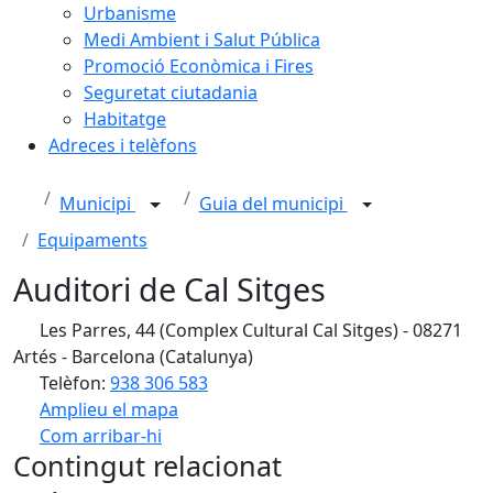
Urbanisme
Medi Ambient i Salut Pública
Promoció Econòmica i Fires
Seguretat ciutadania
Habitatge
Adreces i telèfons
Municipi
Guia del municipi
Equipaments
Auditori de Cal Sitges
Les Parres, 44 (Complex Cultural Cal Sitges) - 08271
Artés - Barcelona (Catalunya)
Telèfon:
938 306 583
Amplieu el mapa
Com arribar-hi
Leaflet
| ©
OpenStreetMap
contributors
Contingut relacionat
+