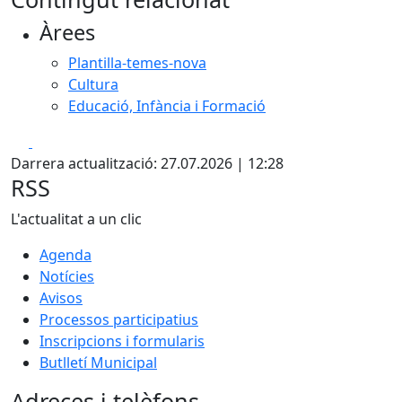
+
Àrees
−
Plantilla-temes-nova
Cultura
Educació, Infància i Formació
Facebook
X
Darrera actualització: 27.07.2026 | 12:28
RSS
L'actualitat a un clic
Agenda
Notícies
Avisos
Processos participatius
Inscripcions i formularis
Butlletí Municipal
Adreces i telèfons