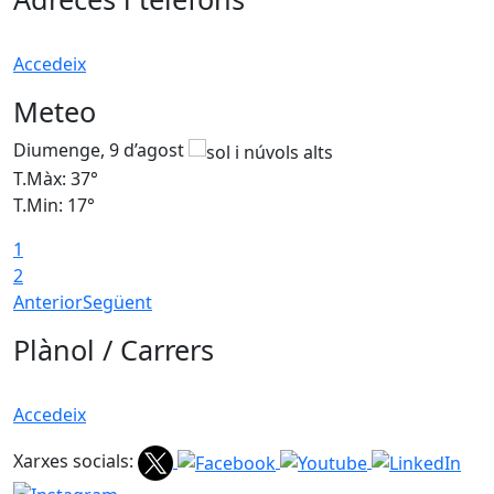
Accedeix
Meteo
Diumenge, 9 d’agost
D
T.Màx: 37°
T
T.Min: 17°
T
1
T
2
Anterior
Següent
Plànol / Carrers
Accedeix
Xarxes socials: