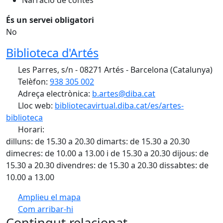
Narració de contes
És un servei obligatori
No
Biblioteca d'Artés
Les Parres, s/n - 08271 Artés - Barcelona (Catalunya)
Telèfon:
938 305 002
Adreça electrònica:
b.artes@diba.cat
Lloc web:
bibliotecavirtual.diba.cat/es/artes-
biblioteca
Horari:
dilluns: de 15.30 a 20.30 dimarts: de 15.30 a 20.30
dimecres: de 10.00 a 13.00 i de 15.30 a 20.30 dijous: de
15.30 a 20.30 divendres: de 15.30 a 20.30 dissabtes: de
10.00 a 13.00
Amplieu el mapa
Com arribar-hi
Leaflet
| ©
OpenStreetMap
contributors
Contingut relacionat