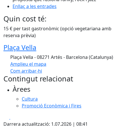
Enllaç a les entrades
Quin cost té:
15 € per tast gastronòmic (opció vegetariana amb
reserva prèvia)
Plaça Vella
Plaça Vella - 08271 Artés - Barcelona (Catalunya)
Amplieu el mapa
Com arribar-hi
Leaflet
| ©
OpenStreetMap
contributors
Contingut relacionat
+
Àrees
−
Cultura
Promoció Econòmica i Fires
Facebook
X
Darrera actualització: 1.07.2026 | 08:41