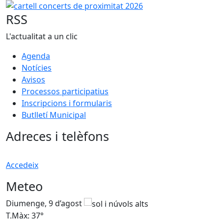
cartell concerts de proximitat 2026
RSS
L'actualitat a un clic
Agenda
Notícies
Avisos
Processos participatius
Inscripcions i formularis
Butlletí Municipal
Adreces i telèfons
Accedeix
Meteo
Diumenge, 9 d’agost
D
T.Màx: 37°
T