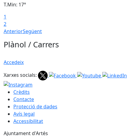
T.Min: 17°
T
1
T
2
Anterior
Següent
Plànol / Carrers
Accedeix
Xarxes socials:
Crèdits
Contacte
Protecció de dades
Avís legal
Accessibilitat
Ajuntament d'Artés