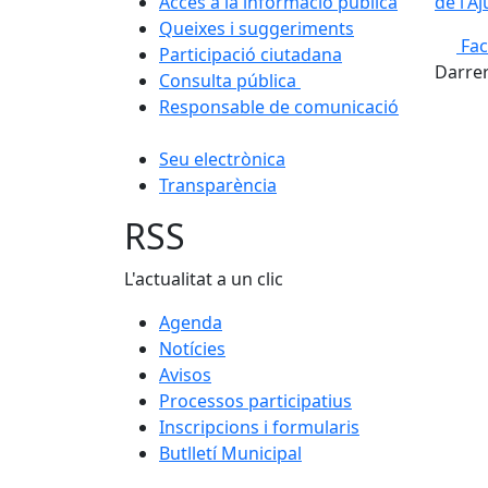
Accés a la informació pública
de l'A
Queixes i suggeriments
Fa
Participació ciutadana
Darrer
Consulta pública
Responsable de comunicació
Seu electrònica
Transparència
RSS
L'actualitat a un clic
Agenda
Notícies
Avisos
Processos participatius
Inscripcions i formularis
Butlletí Municipal