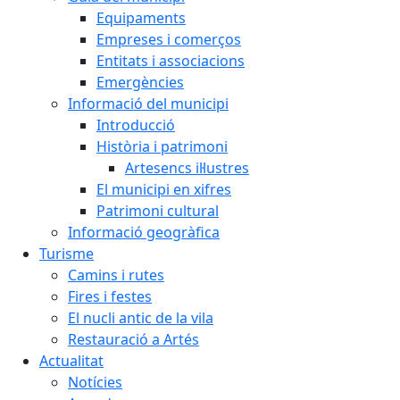
Equipaments
Empreses i comerços
Entitats i associacions
Emergències
Informació del municipi
Introducció
Història i patrimoni
Artesencs il·lustres
El municipi en xifres
Patrimoni cultural
Informació geogràfica
Turisme
Camins i rutes
Fires i festes
El nucli antic de la vila
Restauració a Artés
Actualitat
Notícies