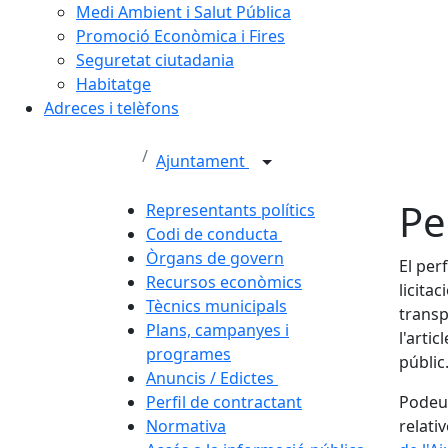
Medi Ambient i Salut Pública
Promoció Econòmica i Fires
Seguretat ciutadania
Habitatge
Adreces i telèfons
Ajuntament
Pe
Representants polítics
Codi de conducta
Òrgans de govern
El per
Recursos econòmics
licita
Tècnics municipals
transp
Plans, campanyes i
l'arti
programes
públic
Anuncis / Edictes
Perfil de contractant
Podeu 
Normativa
relati