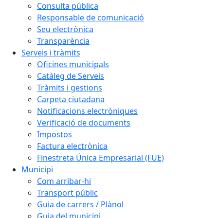
Consulta pública
Responsable de comunicació
Seu electrònica
Transparència
Serveis i tràmits
Oficines municipals
Catàleg de Serveis
Tràmits i gestions
Carpeta ciutadana
Notificacions electròniques
Verificació de documents
Impostos
Factura electrònica
Finestreta Única Empresarial (FUE)
Municipi
Com arribar-hi
Transport públic
Guia de carrers / Plànol
Guia del municipi