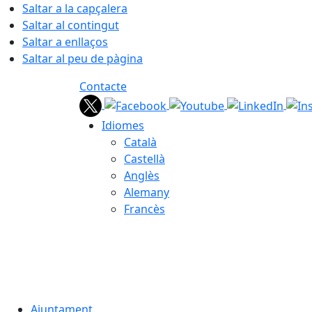
Saltar a la capçalera
Saltar al contingut
Saltar a enllaços
Saltar al peu de pàgina
Contacte
Idiomes
Català
Castellà
Anglès
Alemany
Francès
05.08.2026 | 22:56
Ajuntament