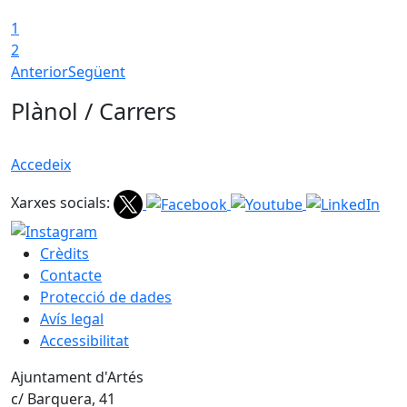
1
T
2
Anterior
Següent
Plànol / Carrers
Accedeix
Xarxes socials:
Crèdits
Contacte
Protecció de dades
Avís legal
Accessibilitat
Ajuntament d'Artés
c/ Barquera, 41