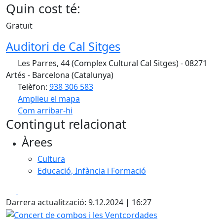
Quin cost té:
Gratuït
Auditori de Cal Sitges
Les Parres, 44 (Complex Cultural Cal Sitges) - 08271
Artés - Barcelona (Catalunya)
Telèfon:
938 306 583
Amplieu el mapa
Com arribar-hi
Leaflet
| ©
OpenStreetMap
contributors
Contingut relacionat
+
Àrees
−
Cultura
Educació, Infància i Formació
Facebook
X
Darrera actualització: 9.12.2024 | 16:27
Concert de combos i les Ventcordades