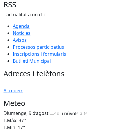
RSS
L'actualitat a un clic
Agenda
Notícies
Avisos
Processos participatius
Inscripcions i formularis
Butlletí Municipal
Adreces i telèfons
Accedeix
Meteo
Diumenge, 9 d’agost
D
T.Màx: 37°
T
T.Min: 17°
T