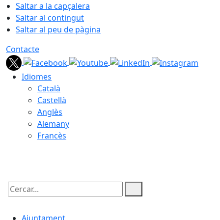
Saltar a la capçalera
Saltar al contingut
Saltar al peu de pàgina
Contacte
Idiomes
Català
Castellà
Anglès
Alemany
Francès
07.08.2026 | 20:10
Cercar:
Ajuntament