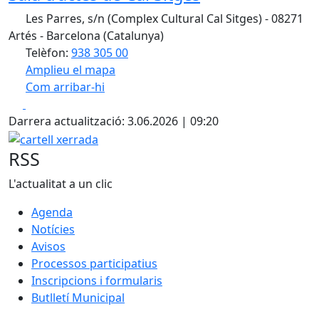
Les Parres, s/n (Complex Cultural Cal Sitges) - 08271
Artés - Barcelona (Catalunya)
Telèfon:
938 305 00
Amplieu el mapa
Com arribar-hi
Leaflet
| ©
OpenStreetMap
contributors
Facebook
X
+
Darrera actualització: 3.06.2026 | 09:20
−
cartell xerrada
RSS
L'actualitat a un clic
Agenda
Notícies
Avisos
Processos participatius
Inscripcions i formularis
Butlletí Municipal