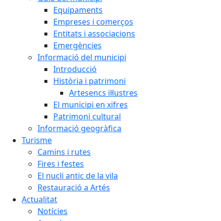
Equipaments
Empreses i comerços
Entitats i associacions
Emergències
Informació del municipi
Introducció
Història i patrimoni
Artesencs il·lustres
El municipi en xifres
Patrimoni cultural
Informació geogràfica
Turisme
Camins i rutes
Fires i festes
El nucli antic de la vila
Restauració a Artés
Actualitat
Notícies