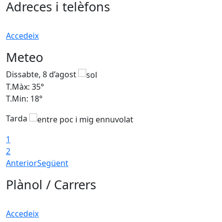
Adreces i telèfons
Accedeix
Meteo
Dissabte, 8 d’agost
D
T.Màx: 35°
T
T.Min: 18°
T
Tarda
T
1
2
Anterior
Següent
Plànol / Carrers
Accedeix