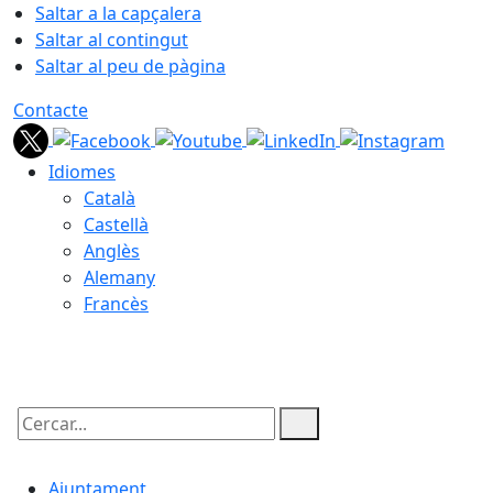
Saltar a la capçalera
Saltar al contingut
Saltar al peu de pàgina
Contacte
Idiomes
Català
Castellà
Anglès
Alemany
Francès
06.08.2026 | 08:20
Cercar:
Ajuntament