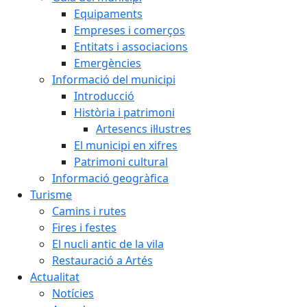
Equipaments
Empreses i comerços
Entitats i associacions
Emergències
Informació del municipi
Introducció
Història i patrimoni
Artesencs il·lustres
El municipi en xifres
Patrimoni cultural
Informació geogràfica
Turisme
Camins i rutes
Fires i festes
El nucli antic de la vila
Restauració a Artés
Actualitat
Notícies