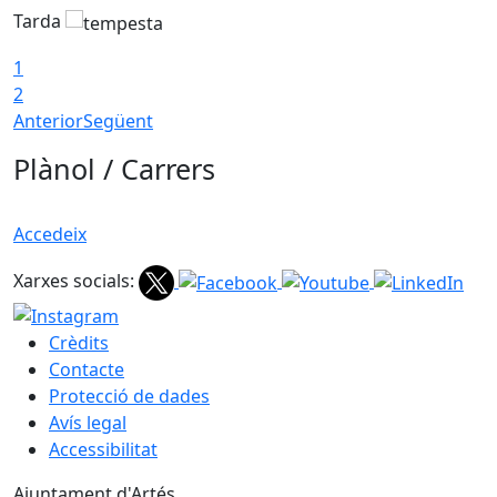
Tarda
T
1
2
Anterior
Següent
Plànol / Carrers
Accedeix
Xarxes socials:
Crèdits
Contacte
Protecció de dades
Avís legal
Accessibilitat
Ajuntament d'Artés