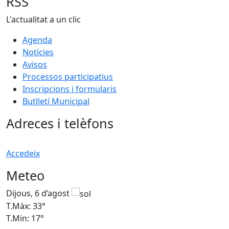
RSS
L'actualitat a un clic
Agenda
Notícies
Avisos
Processos participatius
Inscripcions i formularis
Butlletí Municipal
Adreces i telèfons
Accedeix
Meteo
Dijous, 6 d’agost
D
T.Màx: 33°
T
T.Min: 17°
T