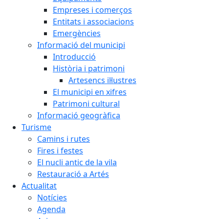
Empreses i comerços
Entitats i associacions
Emergències
Informació del municipi
Introducció
Història i patrimoni
Artesencs il·lustres
El municipi en xifres
Patrimoni cultural
Informació geogràfica
Turisme
Camins i rutes
Fires i festes
El nucli antic de la vila
Restauració a Artés
Actualitat
Notícies
Agenda