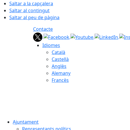
Saltar a la capçalera
Saltar al contingut
Saltar al peu de pàgina
Contacte
Idiomes
Català
Castellà
Anglès
Alemany
Francès
07.08.2026 | 19:55
Ajuntament
Representants polítics