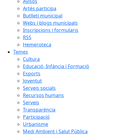
Avisos
Artés participa
Butlletí municipal
Webs i blogs municipals
Inscripcions i formularis
RSS
Hemeroteca
Temes
Cultura
Educació, Infància i Formació
Esports
Joventut
Serveis socials
Recursos humans
Serveis
Transparència
Participació
Urbanisme
Medi Ambient i Salut Pública