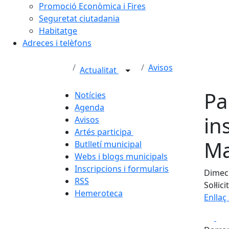
Promoció Econòmica i Fires
Seguretat ciutadania
Habitatge
Adreces i telèfons
Avisos
Actualitat
Pa
Notícies
Agenda
in
Avisos
Artés participa
Ma
Butlletí municipal
Webs i blogs municipals
Inscripcions i formularis
Dimecr
RSS
Sol·lic
Hemeroteca
Enllaç 
Fa