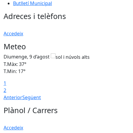
Butlletí Municipal
Adreces i telèfons
Accedeix
Meteo
Diumenge, 9 d’agost
D
T.Màx: 37°
T
T.Min: 17°
T
1
T
2
Anterior
Següent
Plànol / Carrers
Accedeix