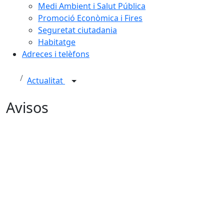
Medi Ambient i Salut Pública
Promoció Econòmica i Fires
Seguretat ciutadania
Habitatge
Adreces i telèfons
Actualitat
Avisos