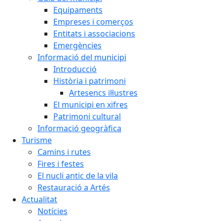
Equipaments
Empreses i comerços
Entitats i associacions
Emergències
Informació del municipi
Introducció
Història i patrimoni
Artesencs il·lustres
El municipi en xifres
Patrimoni cultural
Informació geogràfica
Turisme
Camins i rutes
Fires i festes
El nucli antic de la vila
Restauració a Artés
Actualitat
Notícies