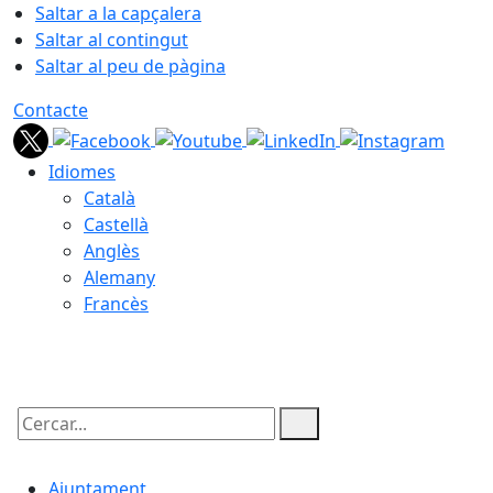
Saltar a la capçalera
Saltar al contingut
Saltar al peu de pàgina
Contacte
Idiomes
Català
Castellà
Anglès
Alemany
Francès
09.08.2026 | 09:13
Cercar:
Ajuntament