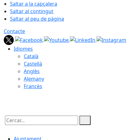
Saltar a la capçalera
Saltar al contingut
Saltar al peu de pàgina
Contacte
Idiomes
Català
Castellà
Anglès
Alemany
Francès
07.08.2026 | 20:20
Cercar:
Ajuntament