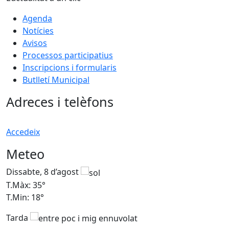
Agenda
Notícies
Avisos
Processos participatius
Inscripcions i formularis
Butlletí Municipal
Adreces i telèfons
Accedeix
Meteo
Dissabte, 8 d’agost
D
T.Màx: 35°
T
T.Min: 18°
T
Tarda
T