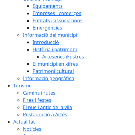
Equipaments
Empreses i comerços
Entitats i associacions
Emergències
Informació del municipi
Introducció
Història i patrimoni
Artesencs il·lustres
El municipi en xifres
Patrimoni cultural
Informació geogràfica
Turisme
Camins i rutes
Fires i festes
El nucli antic de la vila
Restauració a Artés
Actualitat
Notícies