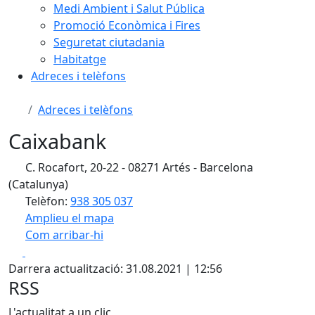
Medi Ambient i Salut Pública
Promoció Econòmica i Fires
Seguretat ciutadania
Habitatge
Adreces i telèfons
Adreces i telèfons
Caixabank
C. Rocafort, 20-22 - 08271 Artés - Barcelona
(Catalunya)
Telèfon:
938 305 037
Amplieu el mapa
Com arribar-hi
Leaflet
| ©
OpenStreetMap
contributors
Facebook
X
+
Darrera actualització: 31.08.2021 | 12:56
−
RSS
L'actualitat a un clic