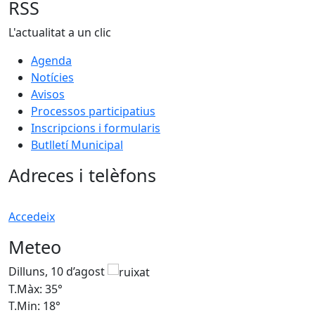
RSS
L'actualitat a un clic
Agenda
Notícies
Avisos
Processos participatius
Inscripcions i formularis
Butlletí Municipal
Adreces i telèfons
Accedeix
Meteo
Dilluns, 10 d’agost
D
T.Màx: 35°
T
T.Min: 18°
T