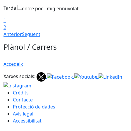
Tarda
T
1
2
Anterior
Següent
Plànol / Carrers
Accedeix
Xarxes socials:
Crèdits
Contacte
Protecció de dades
Avís legal
Accessibilitat