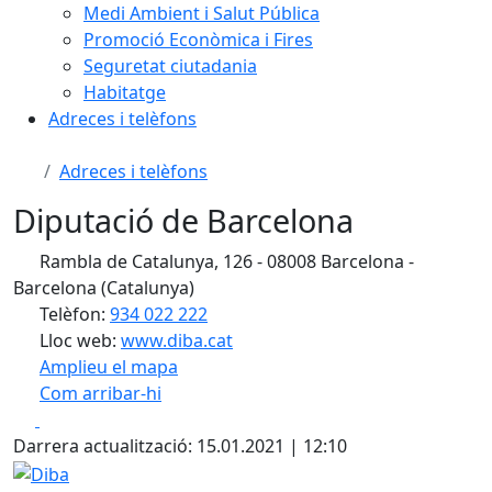
Medi Ambient i Salut Pública
Promoció Econòmica i Fires
Seguretat ciutadania
Habitatge
Adreces i telèfons
Adreces i telèfons
Diputació de Barcelona
Rambla de Catalunya, 126 - 08008 Barcelona -
Barcelona (Catalunya)
Telèfon:
934 022 222
Lloc web:
www.diba.cat
Amplieu el mapa
Com arribar-hi
Leaflet
| ©
OpenStreetMap
contributors
Facebook
X
+
Darrera actualització: 15.01.2021 | 12:10
−
Diba