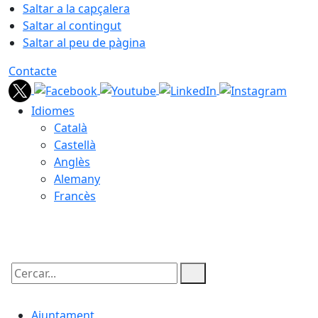
Saltar a la capçalera
Saltar al contingut
Saltar al peu de pàgina
Contacte
Idiomes
Català
Castellà
Anglès
Alemany
Francès
10.08.2026 | 06:02
Cercar:
Ajuntament