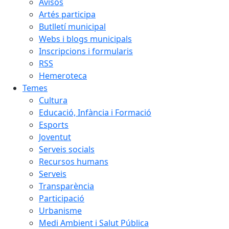
Avisos
Artés participa
Butlletí municipal
Webs i blogs municipals
Inscripcions i formularis
RSS
Hemeroteca
Temes
Cultura
Educació, Infància i Formació
Esports
Joventut
Serveis socials
Recursos humans
Serveis
Transparència
Participació
Urbanisme
Medi Ambient i Salut Pública