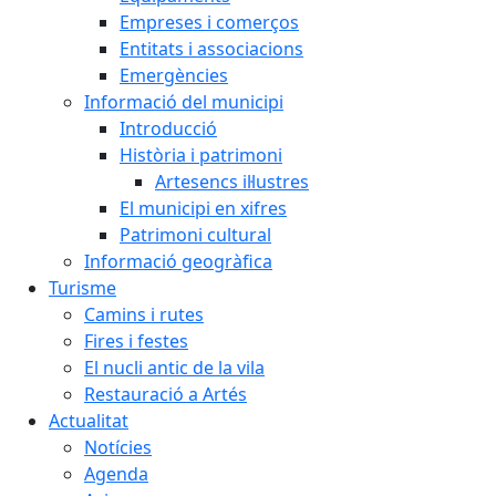
Empreses i comerços
Entitats i associacions
Emergències
Informació del municipi
Introducció
Història i patrimoni
Artesencs il·lustres
El municipi en xifres
Patrimoni cultural
Informació geogràfica
Turisme
Camins i rutes
Fires i festes
El nucli antic de la vila
Restauració a Artés
Actualitat
Notícies
Agenda