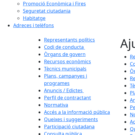
Promoció Econòmica i Fires
Seguretat ciutadania
Habitatge
Adreces i telèfons
Aj
Representants polítics
Codi de conducta
Òrgans de govern
Re
Recursos econòmics
Co
Tècnics municipals
Ò
Plans, campanyes i
R
programes
Tè
Anuncis / Edictes
Pl
Perfil de contractant
An
Normativa
Pe
Accés a la informació pública
N
Queixes i suggeriments
Ac
Participació ciutadana
Qu
Consulta pública