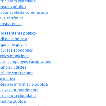
rticipació ciutadana
nsulta pública
sponsable de comunicació
u electrònica
ansparència
presentants polítics
di de conducta
rgans de govern
ecursos econòmics
cnics municipals
ans, campanyes i programes
uncis / Edictes
rfil de contractant
ormativa
cés a la informació pública
eixes i suggeriments
rticipació ciutadana
nsulta pública