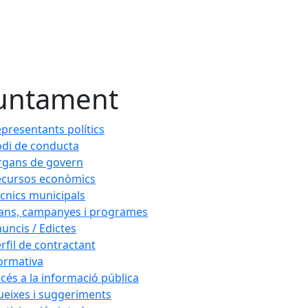
untament
presentants polítics
di de conducta
rgans de govern
ecursos econòmics
cnics municipals
ans, campanyes i programes
uncis / Edictes
rfil de contractant
ormativa
cés a la informació pública
eixes i suggeriments