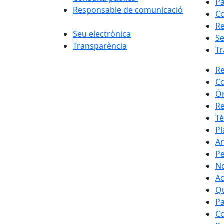
Pa
Responsable de comunicació
Co
Re
Seu electrònica
Se
Transparència
Tr
Re
Co
Ò
R
Tè
Pl
An
Pe
N
Ac
Qu
Pa
Co