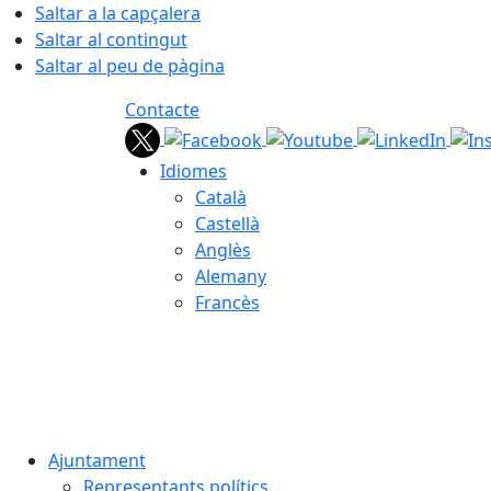
Saltar a la capçalera
Saltar al contingut
Saltar al peu de pàgina
Contacte
Idiomes
Català
Castellà
Anglès
Alemany
Francès
07.08.2026 | 03:32
Ajuntament
Representants polítics