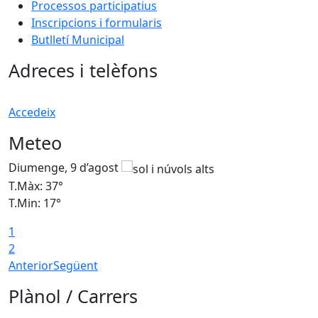
Processos participatius
Inscripcions i formularis
Butlletí Municipal
Adreces i telèfons
Accedeix
Meteo
Diumenge, 9 d’agost
D
T.Màx: 37°
T
T.Min: 17°
T
1
T
2
Anterior
Següent
Plànol / Carrers