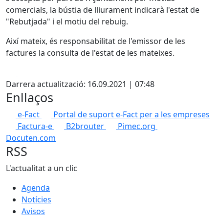
comercials, la bústia de lliurament indicarà l'estat de
"Rebutjada" i el motiu del rebuig.
Així mateix, és responsabilitat de l'emissor de les
factures la consulta de l'estat de les mateixes.
Facebook
X
Darrera actualització: 16.09.2021 | 07:48
Enllaços
e-Fact
Portal de suport e-Fact per a les empreses
Factura-e
B2brouter
Pimec.org
Docuten.com
RSS
L'actualitat a un clic
Agenda
Notícies
Avisos