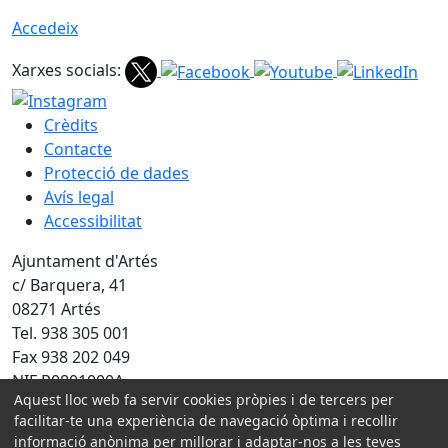
Accedeix
Xarxes socials:
Crèdits
Contacte
Protecció de dades
Avís legal
Accessibilitat
Ajuntament d'Artés
c/ Barquera, 41
08271 Artés
Tel. 938 305 001
Fax 938 202 049
NIF P0801000A
Aquest lloc web fa servir cookies pròpies i de tercers per
Amb la col·laboració de:
facilitar-te una experiència de navegació òptima i recollir
informació anònima per millorar i adaptar-nos a les teves