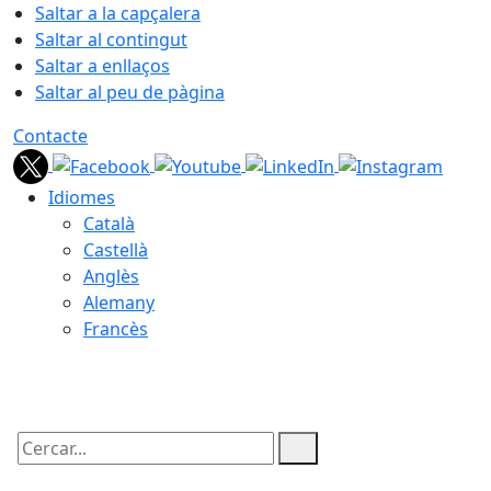
Saltar a la capçalera
Saltar al contingut
Saltar a enllaços
Saltar al peu de pàgina
Contacte
Idiomes
Català
Castellà
Anglès
Alemany
Francès
09.08.2026 | 09:32
Cercar: