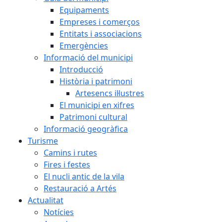
Equipaments
Empreses i comerços
Entitats i associacions
Emergències
Informació del municipi
Introducció
Història i patrimoni
Artesencs il·lustres
El municipi en xifres
Patrimoni cultural
Informació geogràfica
Turisme
Camins i rutes
Fires i festes
El nucli antic de la vila
Restauració a Artés
Actualitat
Notícies