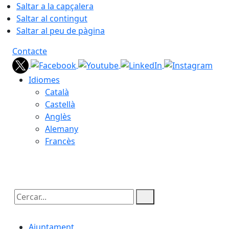
Saltar a la capçalera
Saltar al contingut
Saltar al peu de pàgina
Contacte
Idiomes
Català
Castellà
Anglès
Alemany
Francès
10.08.2026 | 20:29
Cercar:
Ajuntament