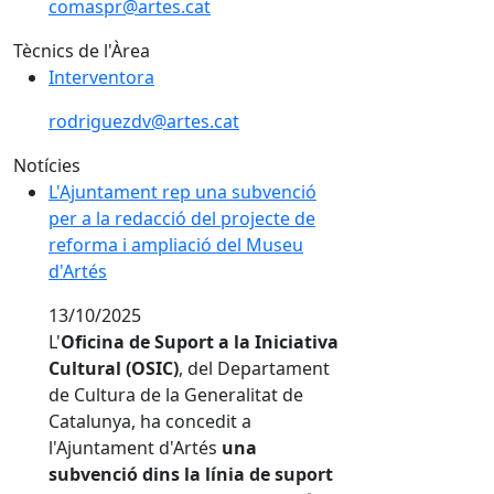
comaspr@artes.cat
Tècnics de l'Àrea
Interventora
rodriguezdv@artes.cat
Notícies
L'Ajuntament rep una subvenció per a la redacció del
L'Ajuntament rep una subvenció
per a la redacció del projecte de
reforma i ampliació del Museu
d'Artés
13/10/2025
L'
Oficina de Suport a la Iniciativa
Cultural (OSIC)
, del Departament
de Cultura de la Generalitat de
Catalunya, ha concedit a
l'Ajuntament d'Artés
una
subvenció dins la línia de suport