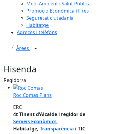
Medi Ambient i Salut Pública
Promoció Econòmica i Fires
Seguretat ciutadania
Habitatge
Adreces i telèfons
Àrees
Hisenda
Regidor/a
Roc Comas Plans
Roc Comas Plans
ERC
4t Tinent d'Alcalde i regidor de
Serveis Econòmics
,
Habitatge,
Transparència
i TIC