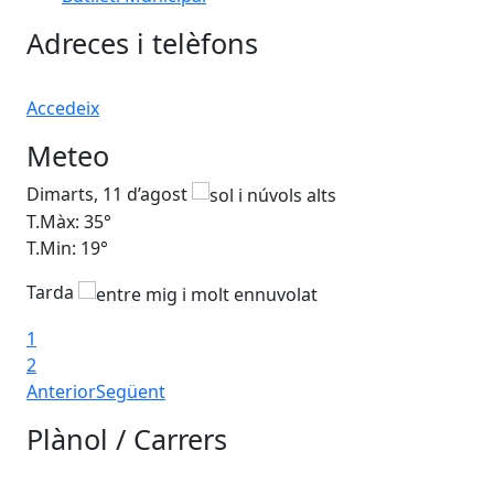
Adreces i telèfons
Accedeix
Meteo
Dimarts, 11 d’agost
Di
T.Màx: 35°
T.M
T.Min: 19°
T.M
Tarda
Ta
1
2
Anterior
Següent
Plànol / Carrers