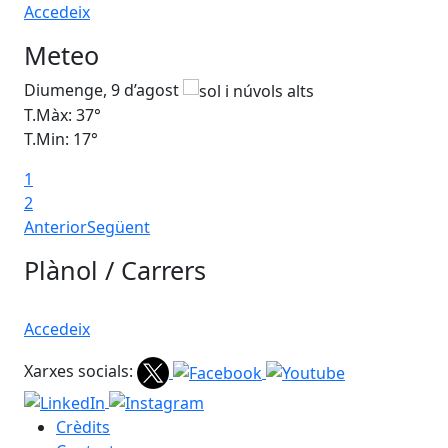
Accedeix
Meteo
Diumenge, 9 d’agost
Dil
T.Màx: 37°
T.M
T.Min: 17°
T.M
1
Ta
2
Anterior
Següent
Plànol / Carrers
Accedeix
Xarxes socials:
Crèdits