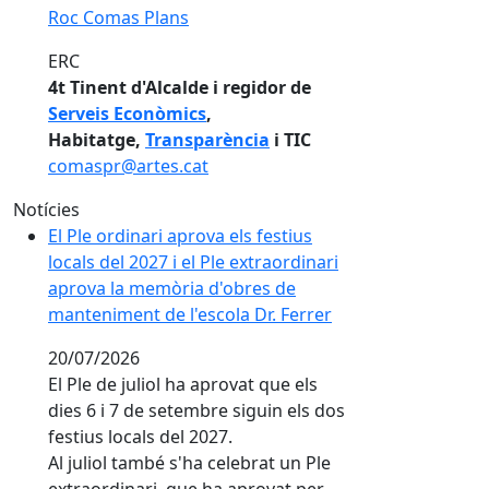
Roc Comas Plans
ERC
4t Tinent d'Alcalde i regidor de
Serveis Econòmics
,
Habitatge,
Transparència
i TIC
comaspr@artes.cat
Notícies
El Ple ordinari aprova els festius locals del 2027 i el
El Ple ordinari aprova els festius
locals del 2027 i el Ple extraordinari
aprova la memòria d'obres de
manteniment de l'escola Dr. Ferrer
20/07/2026
El Ple de juliol ha aprovat que els
dies 6 i 7 de setembre siguin els dos
festius locals del 2027.
Al juliol també s'ha celebrat un Ple
extraordinari, que ha aprovat per