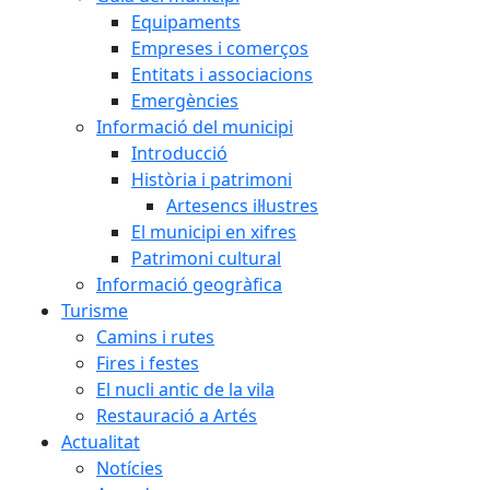
Equipaments
Empreses i comerços
Entitats i associacions
Emergències
Informació del municipi
Introducció
Història i patrimoni
Artesencs il·lustres
El municipi en xifres
Patrimoni cultural
Informació geogràfica
Turisme
Camins i rutes
Fires i festes
El nucli antic de la vila
Restauració a Artés
Actualitat
Notícies