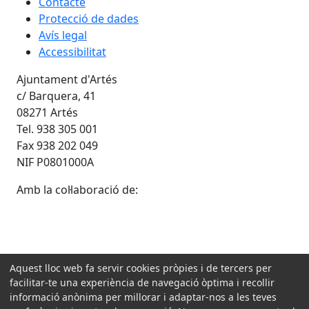
Contacte
Protecció de dades
Avís legal
Accessibilitat
Ajuntament d'Artés
c/ Barquera, 41
08271 Artés
Tel. 938 305 001
Fax 938 202 049
NIF P0801000A
Amb la col·laboració de:
Aquest lloc web fa servir cookies pròpies i de tercers per
facilitar-te una experiència de navegació òptima i recollir
informació anònima per millorar i adaptar-nos a les teves