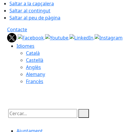
Saltar a la capçalera
Saltar al contingut
Saltar al peu de pàgina
Contacte
Idiomes
Català
Castellà
Anglès
Alemany
Francès
08.08.2026 | 22:49
Cercar:
Ajuntament